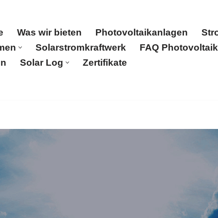
e
Was wir bieten
Photovoltaikanlagen
Str
men
Solarstromkraftwerk
FAQ Photovoltaik
en
Solar Log
Zertifikate
ovoltaikanlagen
Stromspeicher
Partner
Kontakt
U
 uns
Referenzen
Solar Log
Zertifikate