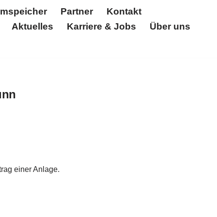
omspeicher
Partner
Kontakt
Aktuelles
Karriere & Jobs
Über uns
Partner
Kontakt
Unternehmen
Über uns
Referenzen
Solar Log
Zertifikate
unn
rag einer Anlage.