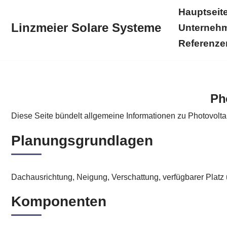
Hauptseit
Linzmeier Solare Systeme
Unterneh
Zum
Inhalt
Referenze
springen
Hauptseite
Linzmeier Solare Systeme
Solarstromkr
Ph
Diese Seite bündelt allgemeine Informationen zu Photovolt
Planungsgrundlagen
Dachausrichtung, Neigung, Verschattung, verfügbarer Platz
Komponenten