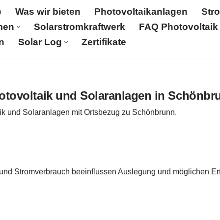
e
Was wir bieten
Photovoltaikanlagen
Str
men
Solarstromkraftwerk
FAQ Photovoltaik
n
Solar Log
Zertifikate
Was wir bieten
Photovoltaikanlagen
Stromspeicher
aftwerk
FAQ Photovoltaik
Aktuelles
Karriere & Jobs
otovoltaik und Solaranlagen in Schönbr
aik und Solaranlagen mit Ortsbezug zu Schönbrunn.
 und Stromverbrauch beeinflussen Auslegung und möglichen Ert