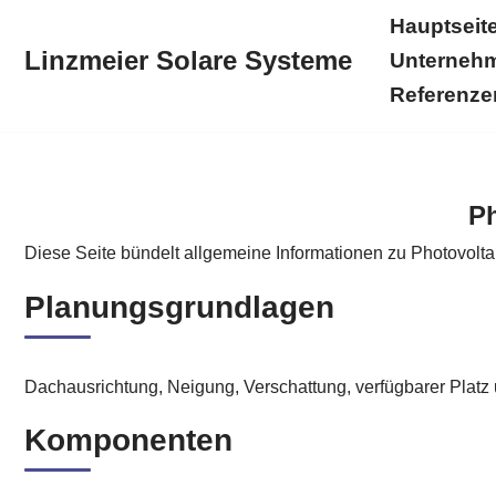
Hauptseit
Linzmeier Solare Systeme
Unterneh
Zum
Inhalt
Referenze
springen
Hauptseite
Linzmeier Solare Systeme
Solarstromkr
Ph
Diese Seite bündelt allgemeine Informationen zu Photovolt
Planungsgrundlagen
Dachausrichtung, Neigung, Verschattung, verfügbarer Platz
Komponenten