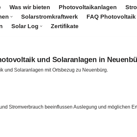
e
Was wir bieten
Photovoltaikanlagen
Str
men
Solarstromkraftwerk
FAQ Photovoltaik
n
Solar Log
Zertifikate
Was wir bieten
Photovoltaikanlagen
Stromspeicher
aftwerk
FAQ Photovoltaik
Aktuelles
Karriere & Jobs
otovoltaik und Solaranlagen in Neuenb
aik und Solaranlagen mit Ortsbezug zu Neuenbürg.
 und Stromverbrauch beeinflussen Auslegung und möglichen Ert