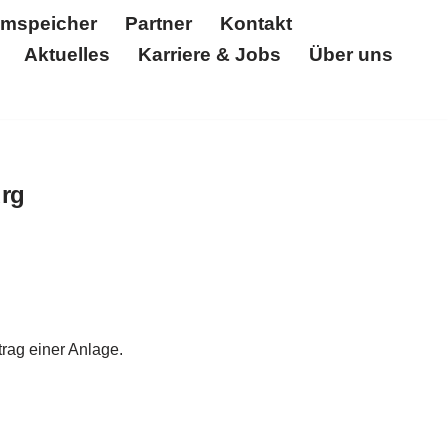
omspeicher
Partner
Kontakt
Aktuelles
Karriere & Jobs
Über uns
Partner
Kontakt
Unternehmen
Über uns
Referenzen
Solar Log
Zertifikate
ürg
rag einer Anlage.