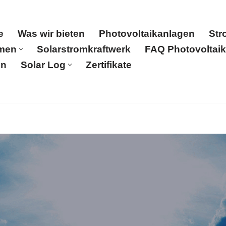
e
Was wir bieten
Photovoltaikanlagen
Str
men
Solarstromkraftwerk
FAQ Photovoltaik
en
Solar Log
Zertifikate
ovoltaikanlagen
Stromspeicher
Partner
Kontakt
U
 uns
Referenzen
Solar Log
Zertifikate