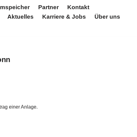
omspeicher
Partner
Kontakt
Aktuelles
Karriere & Jobs
Über uns
Partner
Kontakt
Unternehmen
Über uns
Referenzen
Solar Log
Zertifikate
onn
rag einer Anlage.