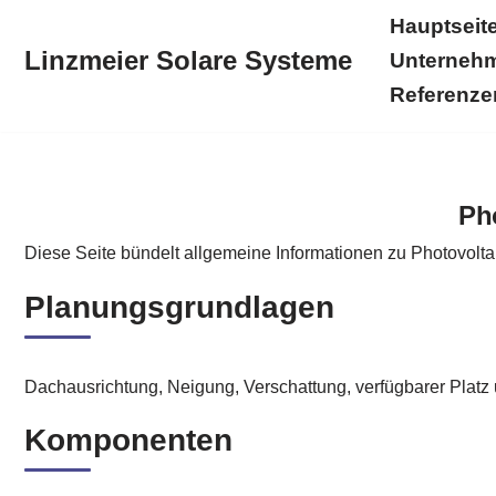
Hauptseit
Linzmeier Solare Systeme
Unterneh
Zum
Inhalt
Referenze
springen
Hauptseite
Linzmeier Solare Systeme
Solarstromkr
Ph
Diese Seite bündelt allgemeine Informationen zu Photovolt
Planungsgrundlagen
Dachausrichtung, Neigung, Verschattung, verfügbarer Platz
Komponenten