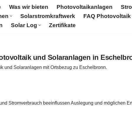
e
Was wir bieten
Photovoltaikanlagen
Str
men
Solarstromkraftwerk
FAQ Photovoltaik
n
Solar Log
Zertifikate
Was wir bieten
Photovoltaikanlagen
Stromspeicher
aftwerk
FAQ Photovoltaik
Aktuelles
Karriere & Jobs
otovoltaik und Solaranlagen in Eschelbr
aik und Solaranlagen mit Ortsbezug zu Eschelbronn.
 und Stromverbrauch beeinflussen Auslegung und möglichen Ert