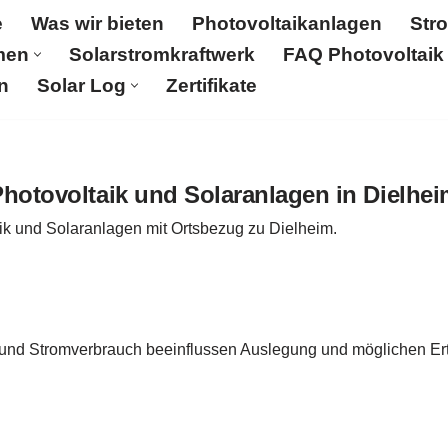
e
Was wir bieten
Photovoltaikanlagen
Str
men
Solarstromkraftwerk
FAQ Photovoltaik
n
Solar Log
Zertifikate
Was wir bieten
Photovoltaikanlagen
Stromspeicher
aftwerk
FAQ Photovoltaik
Aktuelles
Karriere & Jobs
hotovoltaik und Solaranlagen in Dielhe
ik und Solaranlagen mit Ortsbezug zu Dielheim.
 und Stromverbrauch beeinflussen Auslegung und möglichen Ert