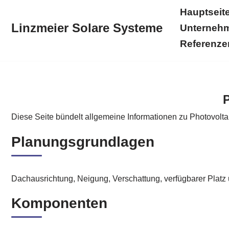
Hauptseit
Linzmeier Solare Systeme
Unterneh
Zum
Inhalt
Referenze
springen
Hauptseite
Linzmeier Solare Systeme
Solarstromkr
P
Diese Seite bündelt allgemeine Informationen zu Photovolta
Planungsgrundlagen
Dachausrichtung, Neigung, Verschattung, verfügbarer Platz
Komponenten