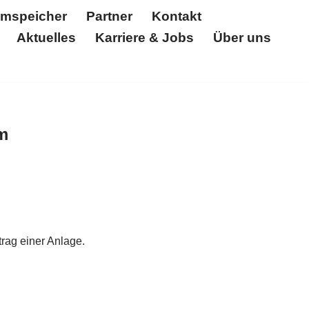
omspeicher
Partner
Kontakt
Aktuelles
Karriere & Jobs
Über uns
Partner
Kontakt
Unternehmen
Über uns
Referenzen
Solar Log
Zertifikate
im
rag einer Anlage.