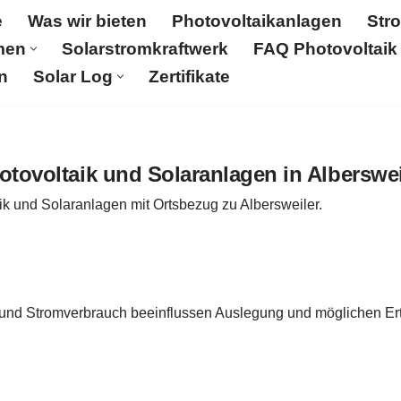
e
Was wir bieten
Photovoltaikanlagen
Str
men
Solarstromkraftwerk
FAQ Photovoltaik
n
Solar Log
Zertifikate
Was wir bieten
Photovoltaikanlagen
Stromspeicher
aftwerk
FAQ Photovoltaik
Aktuelles
Karriere & Jobs
otovoltaik und Solaranlagen in Alberswei
ik und Solaranlagen mit Ortsbezug zu Albersweiler.
 und Stromverbrauch beeinflussen Auslegung und möglichen Ert