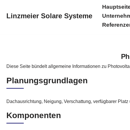
Hauptseit
Linzmeier Solare Systeme
Unterneh
Zum
Inhalt
Referenze
springen
Hauptseite
Linzmeier Solare Systeme
Solarstromkr
Ph
Diese Seite bündelt allgemeine Informationen zu Photovolta
Planungsgrundlagen
Dachausrichtung, Neigung, Verschattung, verfügbarer Platz
Komponenten