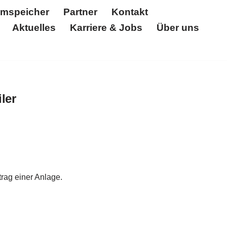
omspeicher
Partner
Kontakt
Aktuelles
Karriere & Jobs
Über uns
Partner
Kontakt
Unternehmen
Über uns
Referenzen
Solar Log
Zertifikate
ler
rag einer Anlage.